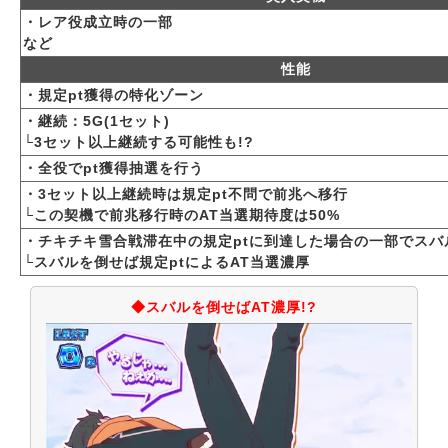
・レア役成立時の一部
など
性能
・規定pt獲得の特化ゾーン
・継続：5G(1セット)
└3セット以上継続する可能性も!?
・全役でpt獲得抽選を行う
・3セット以上継続時は規定pt不問で前兆へ移行
└この契機で前兆移行時のAT当選期待度は50%
・チキチキ雪合戦滞在中の規定ptに到達した場合の一部でスバ
└スバルを倒せば規定ptによるAT当選濃厚
◆スバルを倒せばAT濃厚!?