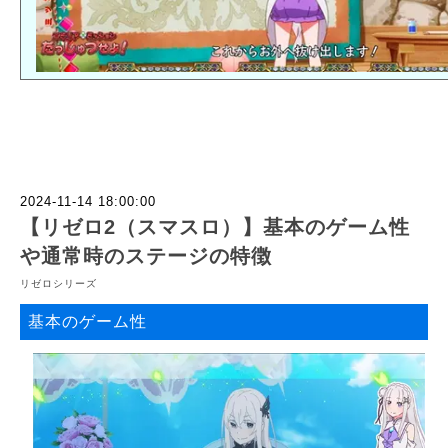
2024-11-14 18:00:00
【リゼロ2（スマスロ）】基本のゲーム性
や通常時のステージの特徴
リゼロシリーズ
基本のゲーム性