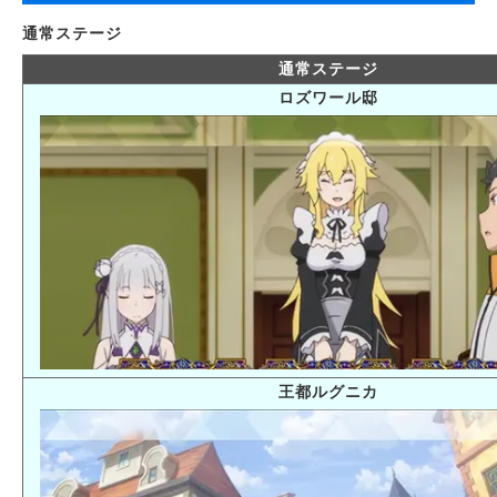
通常ステージ
通常ステージ
ロズワール邸
王都ルグニカ