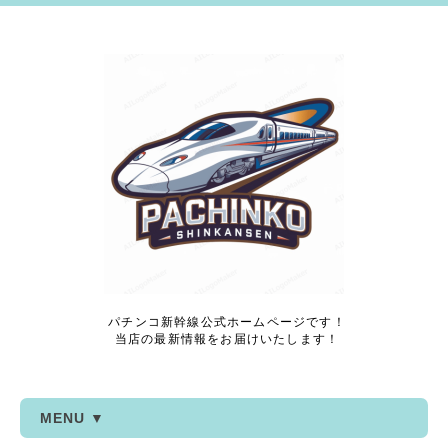
パチンコ新幹線公式ホームページです！
当店の最新情報をお届けいたします！
MENU ▼