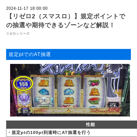
2024-11-17 18:00:00
【リゼロ2（スマスロ）】規定ポイントで
の抽選や期待できるゾーンなど解説！
リゼロシリーズ
規定ptでのAT抽選
性能
・規定ptの100pt到達時にAT抽選を行う