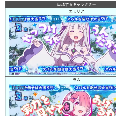
出現するキャラクター
エミリア
ラム