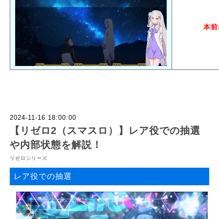
本前
2024-11-16 18:00:00
【リゼロ2（スマスロ）】レア役での抽選
や内部状態を解説！
リゼロシリーズ
レア役での抽選