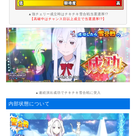
▲強チェリー成立時はチキチキ雪合戦当選濃厚!?
【高確中はチャンス目以上成立で当選濃厚!?】
▲連続演出成功でチキチキ雪合戦に突入
内部状態について