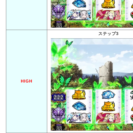
ステップ3
HIGH