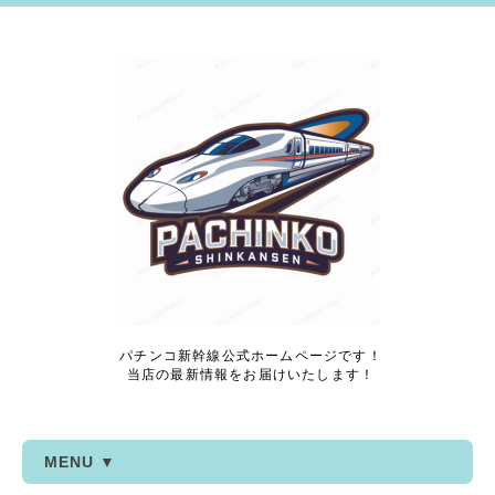
パチンコ新幹線公式ホームページです！
当店の最新情報をお届けいたします！
MENU ▼