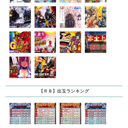
【Ｒ８】出玉ランキング