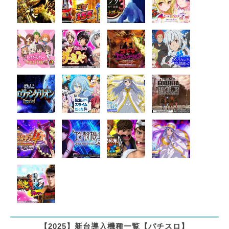
【2025】新台導入機種一覧【パチスロ】