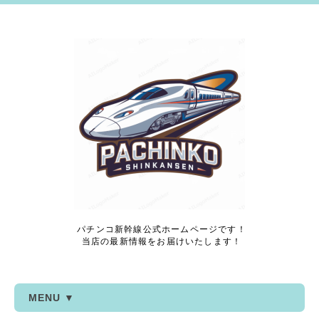
パチンコ新幹線公式ホームページです！
当店の最新情報をお届けいたします！
MENU ▼