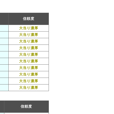
信頼度
大当り濃厚
大当り濃厚
大当り濃厚
大当り濃厚
大当り濃厚
大当り濃厚
大当り濃厚
大当り濃厚
大当り濃厚
大当り濃厚
信頼度