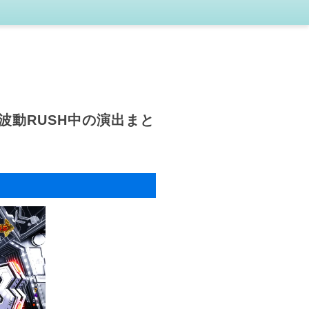
波動RUSH中の演出まと