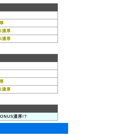
厚
US濃厚
US濃厚
厚
US濃厚
ONUS濃厚!?