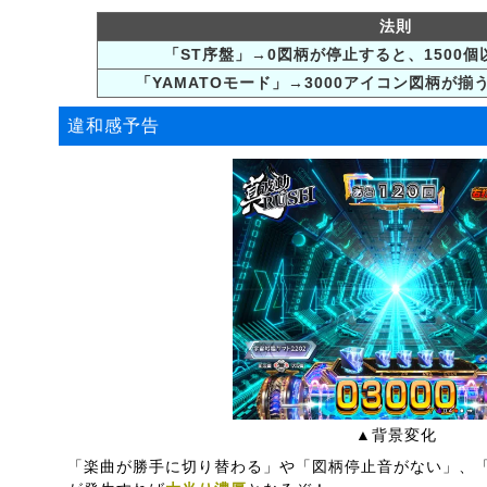
法則
「ST序盤」→0図柄が停止すると、1500個
「YAMATOモード」→3000アイコン図柄が揃うと
違和感予告
▲背景変化
「楽曲が勝手に切り替わる」や「図柄停止音がない」、