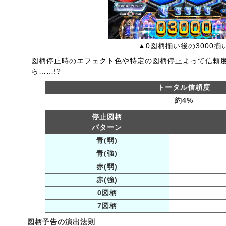
▲0図柄揃い後の3000揃
図柄停止時のエフェクト色や特定の図柄停止よって信頼度
ら……!?
トータル信頼度
約4%
停止図柄
パターン
青(弱)
青(強)
赤(弱)
赤(強)
0図柄
7図柄
図柄予告の演出法則