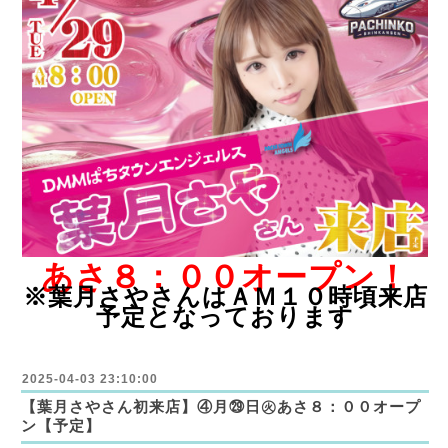
あさ８：００オープン！
※葉月さやさんはＡＭ１０時頃来店
予定となっております
2025-04-03 23:10:00
【葉月さやさん初来店】④月㉙日㊋あさ８：００オープ
ン【予定】