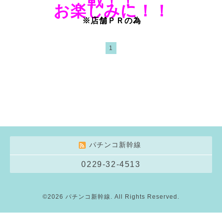
戦！！
お楽しみに！！
※店舗ＰＲの為
1
パチンコ新幹線
0229-32-4513
©2026
パチンコ新幹線
. All Rights Reserved.