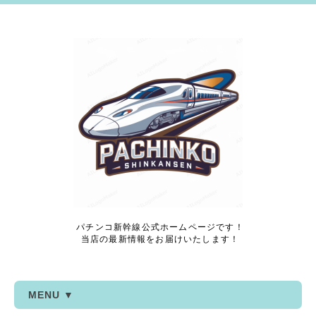
パチンコ新幹線公式ホームページです！
当店の最新情報をお届けいたします！
MENU ▼